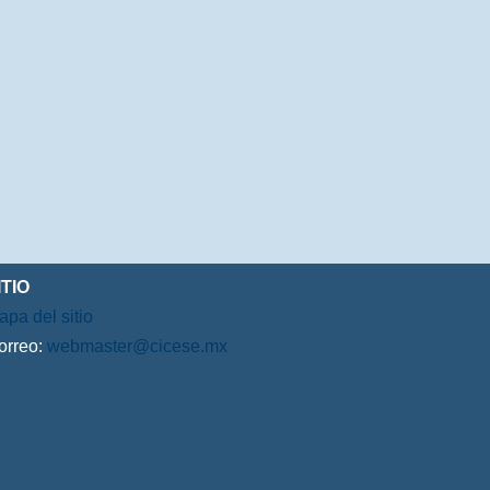
ITIO
apa del sitio
orreo:
webmaster@cicese.mx