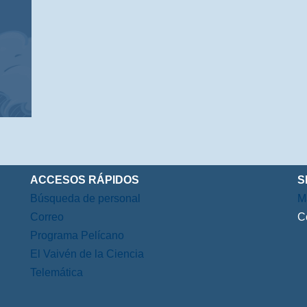
ACCESOS RÁPIDOS
S
Búsqueda de personal
M
Correo
C
Programa Pelícano
El Vaivén de la Ciencia
Telemática